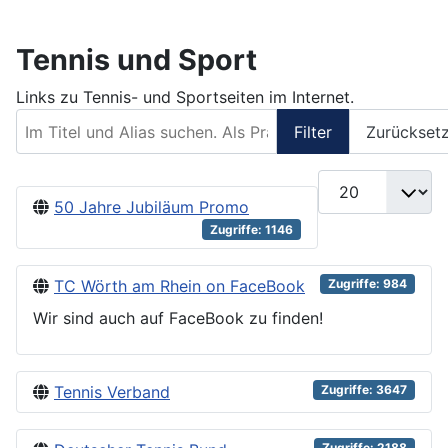
Tennis und Sport
Links zu Tennis- und Sportseiten im Internet.
Im Titel und Alias suchen. Als Präfix „ID:“ verwenden, um
Filter
Zurückset
Anzeige #
50 Jahre Jubiläum Promo
Zugriffe: 1146
TC Wörth am Rhein on FaceBook
Zugriffe: 984
Wir sind auch auf FaceBook zu finden!
Tennis Verband
Zugriffe: 3647
Zugriffe: 2188