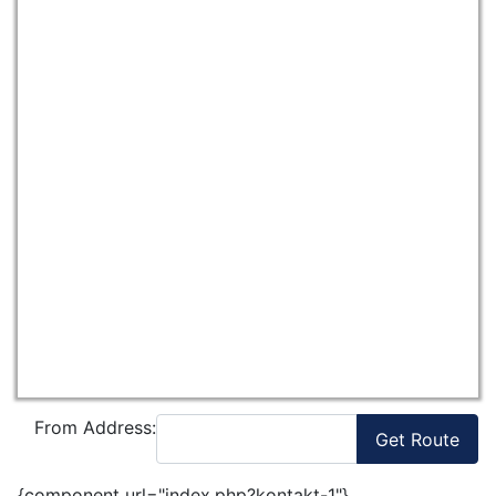
From Address:
{component url="index.php?kontakt-1"}