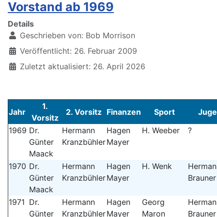
Vorstand ab 1969
Details
Geschrieben von:
Bob Morrison
Veröffentlicht: 26. Februar 2009
Zuletzt aktualisiert: 26. April 2026
1.
Jahr
2. Vorsitz
Finanzen
Sport
Juge
Vorsitz
1969
Dr.
Hermann
Hagen
H. Weeber
?
Günter
Kranzbühler
Mayer
Maack
1970
Dr.
Hermann
Hagen
H. Wenk
Herman
Günter
Kranzbühler
Mayer
Brauner
Maack
1971
Dr.
Hermann
Hagen
Georg
Herman
Günter
Kranzbühler
Mayer
Maron
Brauner