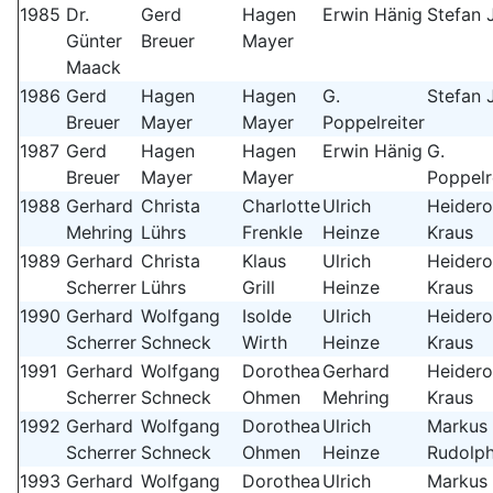
1985
Dr.
Gerd
Hagen
Erwin Hänig
Stefan 
Günter
Breuer
Mayer
Maack
1986
Gerd
Hagen
Hagen
G.
Stefan 
Breuer
Mayer
Mayer
Poppelreiter
1987
Gerd
Hagen
Hagen
Erwin Hänig
G.
Breuer
Mayer
Mayer
Poppelr
1988
Gerhard
Christa
Charlotte
Ulrich
Heidero
Mehring
Lührs
Frenkle
Heinze
Kraus
1989
Gerhard
Christa
Klaus
Ulrich
Heidero
Scherrer
Lührs
Grill
Heinze
Kraus
1990
Gerhard
Wolfgang
Isolde
Ulrich
Heidero
Scherrer
Schneck
Wirth
Heinze
Kraus
1991
Gerhard
Wolfgang
Dorothea
Gerhard
Heidero
Scherrer
Schneck
Ohmen
Mehring
Kraus
1992
Gerhard
Wolfgang
Dorothea
Ulrich
Markus
Scherrer
Schneck
Ohmen
Heinze
Rudolp
1993
Gerhard
Wolfgang
Dorothea
Ulrich
Markus