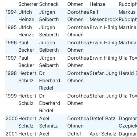
Scherrer
Schneck
Ohmen
Heinze
Rudolp
1994
Ulrich
Jürgen
Dorothea
Ralf
Markus
Heinze
Seiberth
Ohmen
Mesenbrock
Rudolp
1995
Ulrich
Jürgen
Dorothea
Erwin Hänig
Martina
Heinze
Seiberth
Ohmen
1996
Paul
Jürgen
Dorothea
Erwin Hänig
Martina
Becker
Seiberth
Ohmen
1997
Paul
Jürgen
Dorothea
Erwin Hänig
Ulla To
Becker
Seiberth
Ohmen
1998
Herbert
Dr.
Dorothea
Stefan Jung
Harald 
Schulz
Eberhard
Ohmen
Riedel
1999
Herbert
Dr.
Dorothea
Stefan Jung
Ulla To
Schulz
Eberhard
Ohmen
Riedel
2000
Herbert
Axel
Dorothea
Detlef Batz
Dagmar
Schulz
Schmitz
Ohmen
Czepiel
2001
Herbert
Axel
Detlef
Axel Schulz
Dagmar