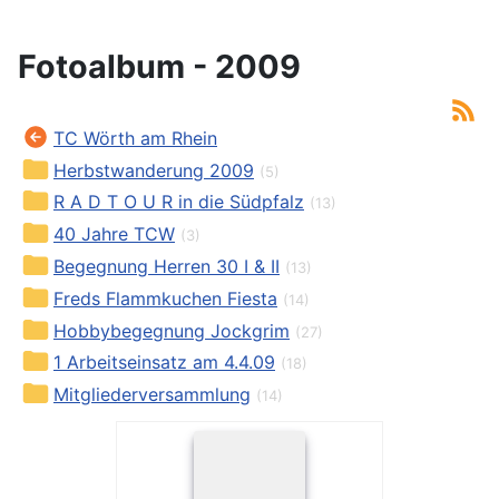
Fotoalbum - 2009
TC Wörth am Rhein
Herbstwanderung 2009
(5)
R A D T O U R in die Südpfalz
(13)
40 Jahre TCW
(3)
Begegnung Herren 30 I & II
(13)
Freds Flammkuchen Fiesta
(14)
Hobbybegegnung Jockgrim
(27)
1 Arbeitseinsatz am 4.4.09
(18)
Mitgliederversammlung
(14)