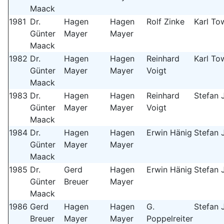
Maack
1981
Dr.
Hagen
Hagen
Rolf Zinke
Karl To
Günter
Mayer
Mayer
Maack
1982
Dr.
Hagen
Hagen
Reinhard
Karl To
Günter
Mayer
Mayer
Voigt
Maack
1983
Dr.
Hagen
Hagen
Reinhard
Stefan 
Günter
Mayer
Mayer
Voigt
Maack
1984
Dr.
Hagen
Hagen
Erwin Hänig
Stefan 
Günter
Mayer
Mayer
Maack
1985
Dr.
Gerd
Hagen
Erwin Hänig
Stefan 
Günter
Breuer
Mayer
Maack
1986
Gerd
Hagen
Hagen
G.
Stefan 
Breuer
Mayer
Mayer
Poppelreiter