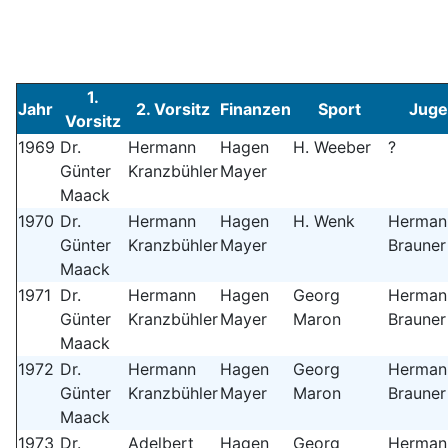
1.
Jahr
2. Vorsitz
Finanzen
Sport
Juge
Vorsitz
1969
Dr.
Hermann
Hagen
H. Weeber
?
Günter
Kranzbühler
Mayer
Maack
1970
Dr.
Hermann
Hagen
H. Wenk
Herman
Günter
Kranzbühler
Mayer
Brauner
Maack
1971
Dr.
Hermann
Hagen
Georg
Herman
Günter
Kranzbühler
Mayer
Maron
Brauner
Maack
1972
Dr.
Hermann
Hagen
Georg
Herman
Günter
Kranzbühler
Mayer
Maron
Brauner
Maack
1973
Dr.
Adelbert
Hagen
Georg
Herman