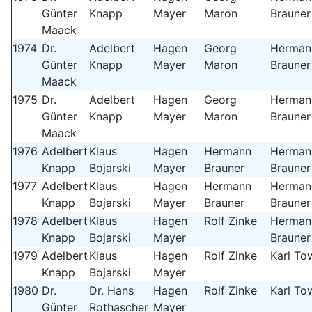
Günter
Knapp
Mayer
Maron
Brauner
Maack
1974
Dr.
Adelbert
Hagen
Georg
Herman
Günter
Knapp
Mayer
Maron
Brauner
Maack
1975
Dr.
Adelbert
Hagen
Georg
Herman
Günter
Knapp
Mayer
Maron
Brauner
Maack
1976
Adelbert
Klaus
Hagen
Hermann
Herman
Knapp
Bojarski
Mayer
Brauner
Brauner
1977
Adelbert
Klaus
Hagen
Hermann
Herman
Knapp
Bojarski
Mayer
Brauner
Brauner
1978
Adelbert
Klaus
Hagen
Rolf Zinke
Herman
Knapp
Bojarski
Mayer
Brauner
1979
Adelbert
Klaus
Hagen
Rolf Zinke
Karl To
Knapp
Bojarski
Mayer
1980
Dr.
Dr. Hans
Hagen
Rolf Zinke
Karl To
Günter
Rothascher
Mayer