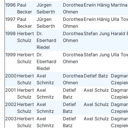
1996
Paul
Jürgen
Dorothea
Erwin Hänig
Martina
Becker
Seiberth
Ohmen
1997
Paul
Jürgen
Dorothea
Erwin Hänig
Ulla To
Becker
Seiberth
Ohmen
1998
Herbert
Dr.
Dorothea
Stefan Jung
Harald 
Schulz
Eberhard
Ohmen
Riedel
1999
Herbert
Dr.
Dorothea
Stefan Jung
Ulla To
Schulz
Eberhard
Ohmen
Riedel
2000
Herbert
Axel
Dorothea
Detlef Batz
Dagmar
Schulz
Schmitz
Ohmen
Czepiel
2001
Herbert
Axel
Detlef
Axel Schulz
Dagmar
Schulz
Schmitz
Batz
Czepiel
2002
Herbert
Axel
Detlef
Axel Schulz
Dagmar
Schulz
Schmitz
Batz
Czepiel
2003
Herbert
Axel
Detlef
Axel Schulz
Dagmar
Schulz
Schmitz
Batz
Czepiel