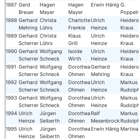
1987
Gerd
Hagen
Hagen
Erwin Hänig
G.
Breuer
Mayer
Mayer
Poppelr
1988
Gerhard
Christa
Charlotte
Ulrich
Heidero
Mehring
Lührs
Frenkle
Heinze
Kraus
1989
Gerhard
Christa
Klaus
Ulrich
Heidero
Scherrer
Lührs
Grill
Heinze
Kraus
1990
Gerhard
Wolfgang
Isolde
Ulrich
Heidero
Scherrer
Schneck
Wirth
Heinze
Kraus
1991
Gerhard
Wolfgang
Dorothea
Gerhard
Heidero
Scherrer
Schneck
Ohmen
Mehring
Kraus
1992
Gerhard
Wolfgang
Dorothea
Ulrich
Markus
Scherrer
Schneck
Ohmen
Heinze
Rudolp
1993
Gerhard
Wolfgang
Dorothea
Ulrich
Markus
Scherrer
Schneck
Ohmen
Heinze
Rudolp
1994
Ulrich
Jürgen
Dorothea
Ralf
Markus
Heinze
Seiberth
Ohmen
Mesenbrock
Rudolp
1995
Ulrich
Jürgen
Dorothea
Erwin Hänig
Martina
Heinze
Seiberth
Ohmen