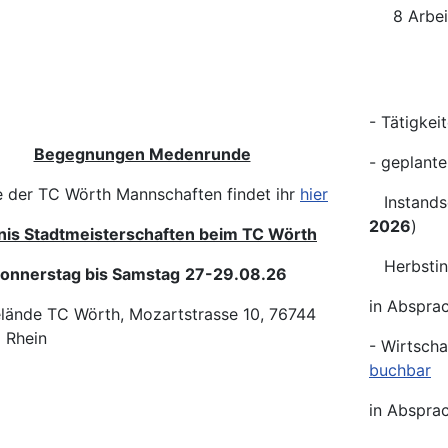
8 Arbei
- Tätigkei
Begegnungen Medenrunde
- geplant
e der TC Wörth Mannschaften findet ihr
hier
Instandse
2026
)
nis Stadtmeisterschaften beim TC Wörth
Herbstins
onnerstag bis Samstag
27-29.08.26
in Abspra
lände TC Wörth, Mozartstrasse 10, 76744
 Rhein
- Wirtscha
buchbar
in Abspra