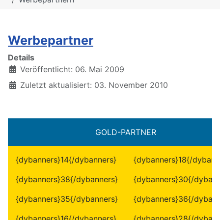
Werbepartner
Details
Veröffentlicht: 06. Mai 2009
Zuletzt aktualisiert: 03. November 2010
GOLD-PARTNER
{dybanners}14{/dybanners}
{dybanners}18{/dybann
{dybanners}38{/dybanners}
{dybanners}30{/dybann
{dybanners}35{/dybanners}
{dybanners}36{/dybann
{dybanners}16{/dybanners}
{dybanners}28{/dybann